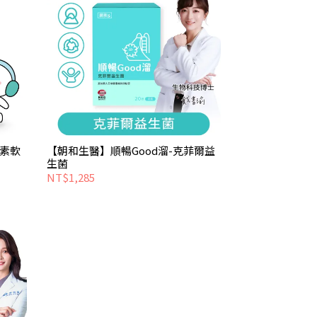
黃素軟
【朝和生醫】順暢Good溜-克菲爾益
生菌
NT$1,285