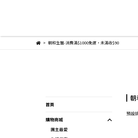
朝和生醫-消費滿$1000免運，未滿收$90
朝
首頁
預設
購物商城
團主最愛