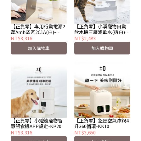
【正負零】專用行動電源2
【正負零】小溪寵物自動
萬Amh65瓦2C1A(白)-
飲水機三層濾軟水(透白)-
KC10
KP30
NT$3,316
NT$2,483
加入購物車
加入購物車
【正負零】小燈籠寵物智
【正負零】悠然空氣炸鍋4
慧餵食機APP設定-KP20
升360循環-KK10
NT$3,316
NT$3,650