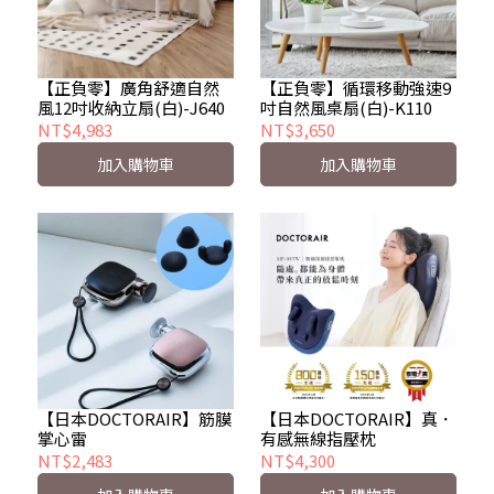
【正負零】廣角舒適自然
【正負零】循環移動強速9
風12吋收納立扇(白)-J640
吋自然風桌扇(白)-K110
NT$4,983
NT$3,650
加入購物車
加入購物車
【日本DOCTORAIR】筋膜
【日本DOCTORAIR】真．
掌心雷
有感無線指壓枕
NT$2,483
NT$4,300