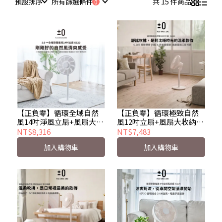
預設排序
所有篩選條件
共 15 件商品
【正負零】循環全域自然
【正負零】循環極致自然
風14吋淨風立扇+風扇大收
風12吋立扇+風扇大收納包
納包(白)-K520
(白)-G630
NT$8,316
NT$7,483
加入購物車
加入購物車