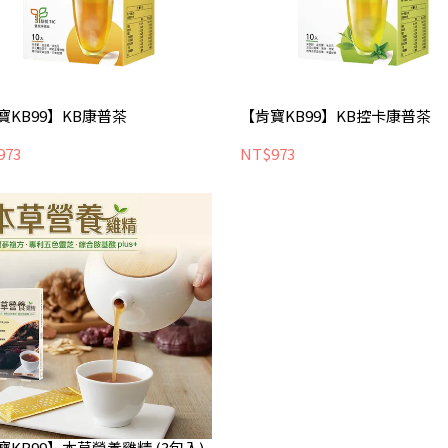
寶KB99】KB康普茶
【肯寶KB99】KB控卡康普茶
973
NT$973
寶KB99】本草營養雞精 (3包入)