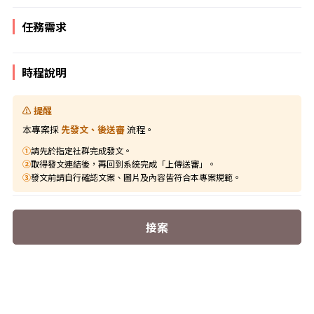
任務需求
時程說明
⚠️ 提醒
本專案採
先發文、後送審
流程。
①
請先於指定社群完成發文。
②
取得發文連結後，再回到系統完成「上傳送審」。
③
發文前請自行確認文案、圖片及內容皆符合本專案規範。
接案