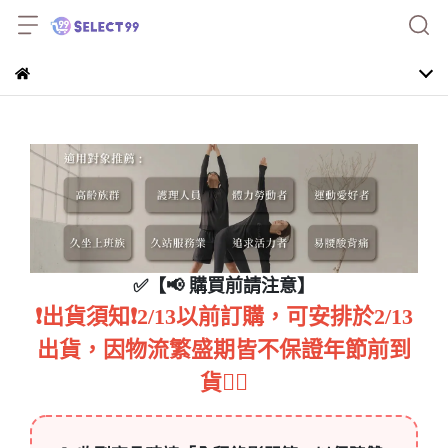
✅【📢 購買前請注意】
❗️出貨須知❗️2/13以前訂購，可安排於2/13
出貨，因物流繁盛期皆不保證年節前到
貨🙇‍♀️