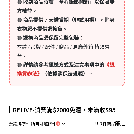
🔴
收到商品時請「全程錄影開箱」以保障雙
方權益。
🔴
商品提供 7 天鑑賞期（非試用期），
貼身
衣物恕不提供退換貨
。
🔴
退換商品須保留完整包裝：
本體 / 吊牌 / 配件 / 贈品 / 原廠外箱 皆須齊
全。
🔴
詳情請參考運送方式及注意事項中的
《退
換貨辦法》
（依據消保法規範）。
RELIVE-消費滿$2000免運，未滿收$95
預設排序
所有篩選條件
共 3 件商品