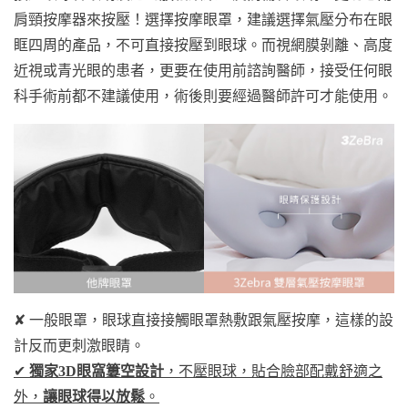
肩頸按摩器來按壓！選擇按摩眼罩，建議選擇氣壓分布在眼
眶四周的產品，不可直接按壓到眼球。而視網膜剝離、高度
近視或青光眼的患者，更要在使用前諮詢醫師，接受任何眼
科手術前都不建議使用，術後則要經過醫師許可才能使用。
✘ 一般眼罩，眼球直接接觸眼罩熱敷跟氣壓按摩，這樣的設
計反而更刺激眼睛。
✔
獨家3D眼窩簍空設計
，不壓眼球，貼合臉部配戴舒適之
外，
讓眼球得以放鬆
。