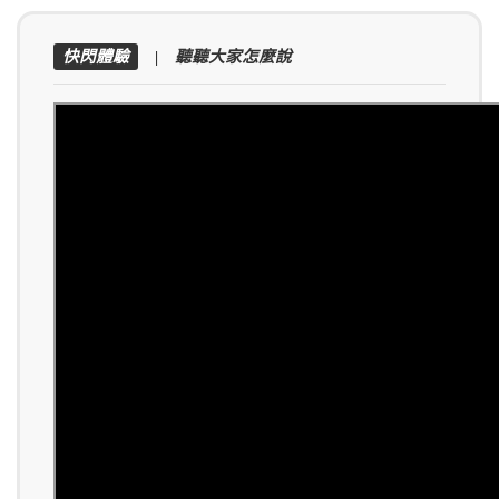
快閃體驗
| 聽聽大家怎麼說