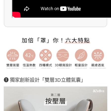
❶ 獨家創新設計「雙層3D立體氣囊」