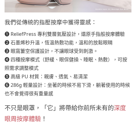
我們從傳統的指壓按摩中獲得靈感：
❶ ReliefPress 專利雙層氣壓設計，還原手指般按摩體驗
❷ 石墨烯秒升溫，恆溫熱敷功能，溫和的放鬆眼睛
❸ 眼窩簍空保護設計，不讓眼球受到刺激。
❹ 四種按摩模式（舒緩、眼保健操、睡眠、熱敷），可按
照需求調整模式
❺ 高級 PU 材質：親膚、透氣、易清潔
❻ 286g 輕量設計：坐著的時候不易下滑，躺著使用的時候
也不會覺得很有重量感
不只是眼罩，「它」將帶給你前所未有的
深度
眼周按摩體驗
！