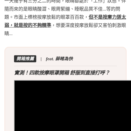
一天幾乎有三分之二的時間，眼睛都處於「工作」狀態。伴
隨而來的是眼睛酸澀、眼周緊繃、睡眠品質不佳...等的問
題。市面上標榜按摩放鬆的眼罩百百款，
但不是按摩力道太
弱，就是按的不夠精準
，想要深度按摩放鬆卻又害怕刺激眼
睛...
開箱推薦
| feat. 薛睹為快
實測！四款按摩眼罩開箱 舒服到直接打呼？