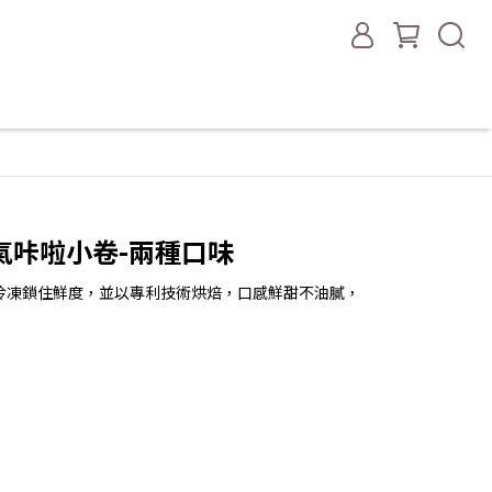
氣咔啦小卷-兩種口味
溫冷凍鎖住鮮度，並以專利技術烘焙，口感鮮甜不油膩，