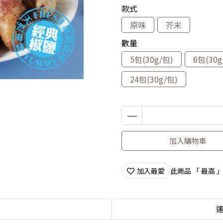
款式
原味
芥末
數量
5包(30g/包)
6包(30g
24包(30g/包)
加入購物車
加入最愛
此商品 「 最高