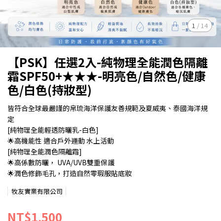
1
/
14
【PSK】任選2入-純物理全能潤色隔離
霜SPF50+★★★-明亮色/自然色/健康
色/白色(持妝型)
皆符合全球最嚴謹的帛琉海洋保護友善規範及夏威夷、泰國海洋規
定
[純物理全能輕透防曬乳-白色]
🌟高機能性 適合戶外運動 水上活動
[純物理全能潤色隔離霜]
🌟高係數防曬， UVA/UVB雙重保護
🌟潤色修飾毛孔，打造自然零瑕服貼底妝
牧友實業有限公司
NT$1,500