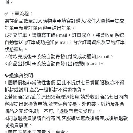
服。
✅ 下單流程：
選擇商品數量加入購物車➡填寫訂購人/收件人資料➡提交
訂單➡預覽訂單內容➡送出訂單。
1.提交訂單，請填寫正確e-mail，訂單成立，將會收到系統
自動發送 [訂單成功通知]e-mail，內含訂購資訊及查詢訂單
狀態連結。
2.付款完成後➡系統自動寄發 [付款成功通知]e-mail。
3.商品出貨時➡系統自動寄發 [出貨通知]e-mail。
💎退換貨說明:
1.團購價格非常態性售價,因此不提供七日賞期服務,亦不得
拆封或試用,產品一經拆封不得退換貨。
2.若因商品瑕疵等原因須辦理退換貨,請於收到商品七日內向
客服提出退換貨申請,並需保留發票、外包裝、紙箱及組合
贈品之完整性,缺一不可,『逾期恕無法受理』。
3.同意退換貨後請自行寄回,客服確認無誤後將完成後續退款
或換貨事宜。
4.跟團下單表示同意以上事宜。