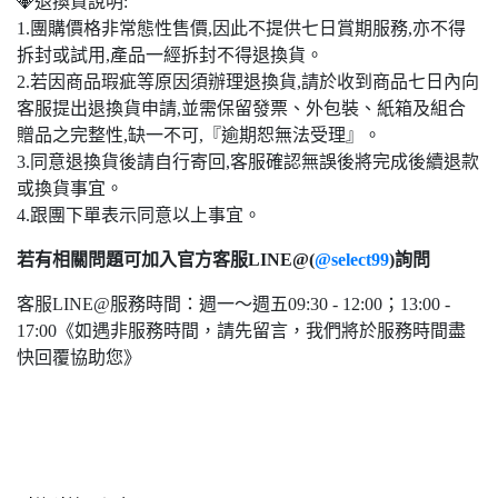
💎退換貨說明:
1.團購價格非常態性售價,因此不提供七日賞期服務,亦不得
拆封或試用,產品一經拆封不得退換貨。
2.若因商品瑕疵等原因須辦理退換貨,請於收到商品七日內向
客服提出退換貨申請,並需保留發票、外包裝、紙箱及組合
贈品之完整性,缺一不可,『逾期恕無法受理』。
3.同意退換貨後請自行寄回,客服確認無誤後將完成後續退款
或換貨事宜。
4.跟團下單表示同意以上事宜。
若有相關問題可加入官方客服LINE@(
@select99
)詢問
客服LINE@服務時間：週一～週五09:30 - 12:00；13:00 -
17:00《如遇非服務時間，請先留言，我們將於服務時間盡
快回覆協助您》