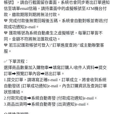
帳號】，請自行截圖留存畫面，系統也會同步寄出訂單通知
信至填單email信箱，請持畫面中的虛擬帳號至ATM機台付
款，繳款期限到期將無法付款。
💙 完成付款後無需回報後五碼，系統會自動對帳並寄送[付
款成功通知]e-mail。
💙 匯款帳號為系統自動產生之虛擬帳號，每筆訂單皆不
同，金額不符將無法匯款成功。
💙 若忘記匯款帳號可登入\"訂單進度查詢\"或主動聯繫客
服。
✅ 下單流程：
選擇商品數量加入購物車➡填寫訂購人/收件人資料➡提交
訂單➡預覽訂單內容➡送出訂單。
1.提交訂單，請填寫正確e-mail，訂單成立，將會收到系統
自動發送 [訂單成功通知]e-mail，內含訂購資訊及查詢訂單
狀態連結。
2.付款完成後➡系統自動寄發 [付款成功通知]e-mail。
3.商品出貨時➡系統自動寄發 [出貨通知]e-mail。