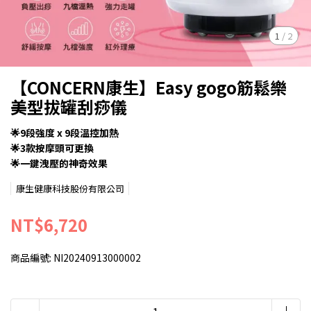
1
/
2
【CONCERN康生】Easy gogo筋鬆樂
美型拔罐刮痧儀
🌟9段強度 x 9段溫控加熱
🌟3款按摩頭可更換
🌟一鍵洩壓的神奇效果
康生健康科技股份有限公司
NT$6,720
商品編號:
NI20240913000002