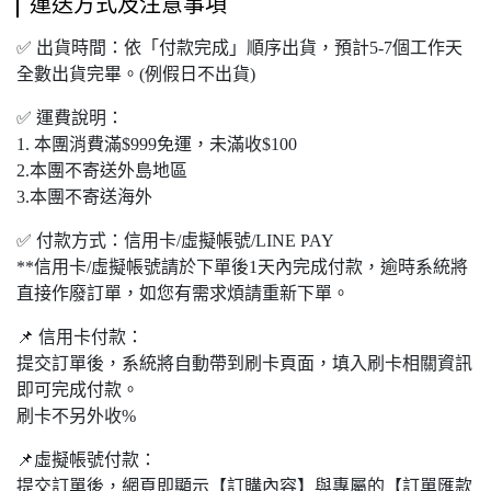
運送方式及注意事項
✅ 出貨時間：依「付款完成」順序出貨，預計5-7個工作天
全數出貨完畢。(例假日不出貨)
✅ 運費說明：
1. 本團
消費滿
$999
免運，未滿收
$100
2.本團不寄送外島地區
3.本團不寄送海外
✅ 付款方式：信用卡/虛擬帳號/LINE PAY
**信用卡/虛擬帳號請於下單後1天內完成付款，逾時系統將
直接作廢訂單，如您有需求煩請重新下單。
📌 信用卡付款：
提交訂單後，系統將自動帶到刷卡頁面，填入刷卡相關資訊
即可完成付款。
刷卡不另外收%
📌虛擬帳號付款：
提交訂單後，網頁即顯示【訂購內容】與專屬的【訂單匯款