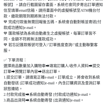
帳號】，請自行截圖留存畫面，系統也會同步寄出訂單通知
信至填單email信箱，請持畫面中的虛擬帳號至ATM機台付
款，繳款期限到期將無法付款。
💙 完成付款後無需回報後五碼，系統會自動對帳並寄送[付
款成功通知]e-mail。
💙 匯款帳號為系統自動產生之虛擬帳號，每筆訂單皆不
同，金額不符將無法匯款成功。
💙 若忘記匯款帳號可登入\"訂單進度查詢\"或主動聯繫客
服。
✅ 下單流程：
選擇商品數量加入購物車➡填寫訂購人/收件人資料➡提交
訂單➡預覽訂單內容➡送出訂單。
1.提交訂單，請填寫正確e-mail，訂單成立，將會收到系統
自動發送 [訂單成功通知]e-mail，內含訂購資訊及查詢訂單
狀態連結。
2.付款完成後➡系統自動寄發 [付款成功通知]e-mail。
3.商品出貨時➡系統自動寄發 [出貨通知]e-mail。