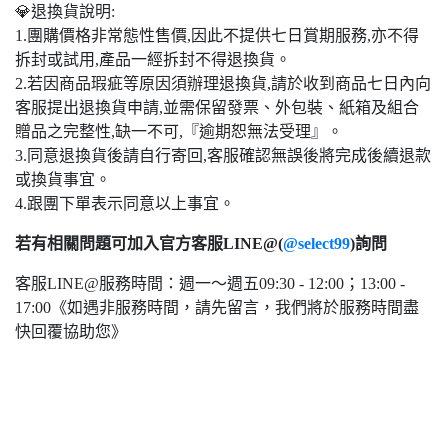
💎退換貨說明:
1.團購價格非常態性售價,因此不提供七日賞期服務,亦不得
拆封或試用,產品一經拆封不得退換貨。
2.若因商品瑕疵等原因須辦理退換貨,請於收到商品七日內向
客服提出退換貨申請,並需保留發票、外包裝、紙箱及組合
贈品之完整性,缺一不可,『逾期恕無法受理』。
3.同意退換貨後請自行寄回,客服確認無誤後將完成後續退款
或換貨事宜。
4.跟團下單表示同意以上事宜。
若有相關問題可加入官方客服LINE@(
@select99
)詢問
客服LINE@服務時間：週一～週五09:30 - 12:00；13:00 -
17:00《如遇非服務時間，請先留言，我們將於服務時間盡
快回覆協助您》