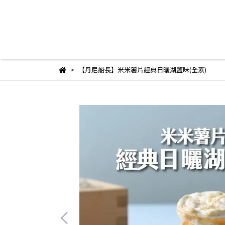
【丹尼船長】米米薯片經典日曬湖鹽味(全素)