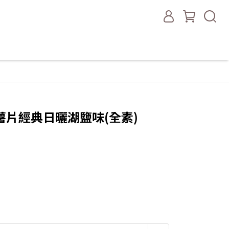
片經典日曬湖鹽味(全素)