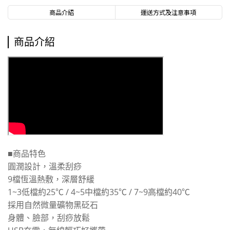
商品介紹
運送方式及注意事項
商品介紹
■
商
品特色
圓潤設計，溫柔刮痧
9檔恆溫熱敷，深層舒緩
1~3低檔約25℃ / 4~5中檔約35℃ / 7~9高檔約40℃
採用自然微量礦物黑砭石
身體、臉部，刮痧放鬆