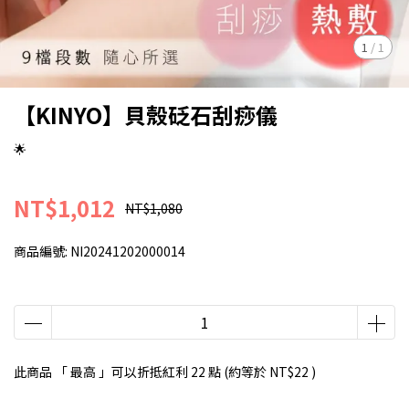
1
/
1
【KINYO】貝殼砭石刮痧儀
🌟
NT$1,012
NT$1,080
商品編號:
NI20241202000014
此商品 「 最高 」可以折抵紅利
22
點 (約等於
NT$22
)