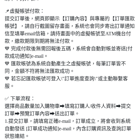
📌虛擬帳號付款：
提交訂單後，網頁即顯示【訂購內容】與專屬的【訂單匯款
帳號】，請自行截圖留存畫面，系統也會同步寄出訂單通知
信至填單email信箱，請持畫面中的虛擬帳號至ATM機台付
款，繳款期限到期將無法付款。
💙 完成付款後無需回報後五碼，系統會自動對帳並寄送[付
款成功通知]e-mail。
💙 匯款帳號為系統自動產生之虛擬帳號，每筆訂單皆不
同，金額不符將無法匯款成功。
💙 若忘記匯款帳號可登入\"訂單進度查詢\"或主動聯繫客
服。
✅ 下單流程：
選擇商品數量加入購物車➡填寫訂購人/收件人資料➡提交
訂單➡預覽訂單內容➡送出訂單。
1.提交訂單，請填寫正確e-mail，訂單成立，將會收到系統
自動發送 [訂單成功通知]e-mail，內含訂購資訊及查詢訂單
狀態連結。