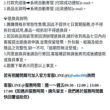
2.付款完成後➡系統自動寄發 [付款成功通知]e-mail。
3.商品出貨時➡系統自動寄發 [出貨通知]e-mail。
💎退換貨說明:
1.團購價格非常態性售價,因此不提供七日賞期服務,亦不得
拆封或試用,產品一經拆封不得退換貨。
2.若因商品瑕疵等原因須辦理退換貨,請於收到商品七日內向
客服提出退換貨申請,並需保留發票、外包裝、紙箱及組合
贈品之完整性,缺一不可,『逾期恕無法受理』。
3.同意退換貨後請自行寄回,客服確認無誤後將完成後續退款
或換貨事宜。
4.跟團下單表示同意以上事宜。
若有相關問題可加入官方客服LINE@(
@select99
)詢問
客服LINE@服務時間：週一～週五09:30 - 12:00；13:00 -
17:00《如遇非服務時間，請先留言，我們將於服務時間盡
快回覆協助您》