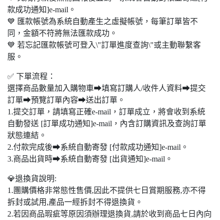
款成功通知]e-mail。
💙 匯款帳號為系統自動產生之虛擬帳號，每筆訂單皆不
同，金額不符將無法匯款成功。
💙 若忘記匯款帳號可登入\"訂單進度查詢\"或主動聯繫客
服。
✅ 下單流程：
選擇商品數量加入購物車➡填寫訂購人/收件人資料➡提交
訂單➡預覽訂單內容➡送出訂單。
1.提交訂單，請填寫正確e-mail，訂單成立，將會收到系統
自動發送 [訂單成功通知]e-mail，內含訂購資訊及查詢訂單
狀態連結。
2.付款完成後➡系統自動寄發 [付款成功通知]e-mail。
3.商品出貨時➡系統自動寄發 [出貨通知]e-mail。
💎退換貨說明:
1.團購價格非常態性售價,因此不提供七日賞期服務,亦不得
拆封或試用,產品一經拆封不得退換貨。
2.若因商品瑕疵等原因須辦理退換貨,請於收到商品七日內向