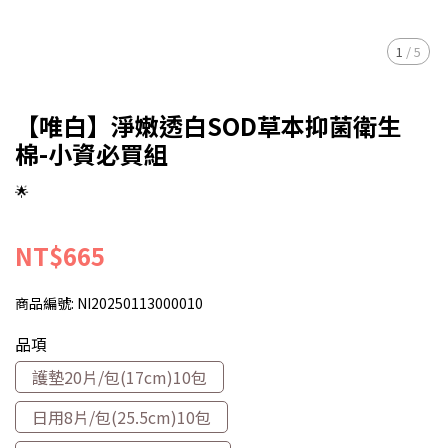
1
/
5
【唯白】淨嫩透白SOD草本抑菌衛生
棉-小資必買組
🌟
NT$665
商品編號:
NI20250113000010
品項
護墊20片/包(17cm)10包
日用8片/包(25.5cm)10包