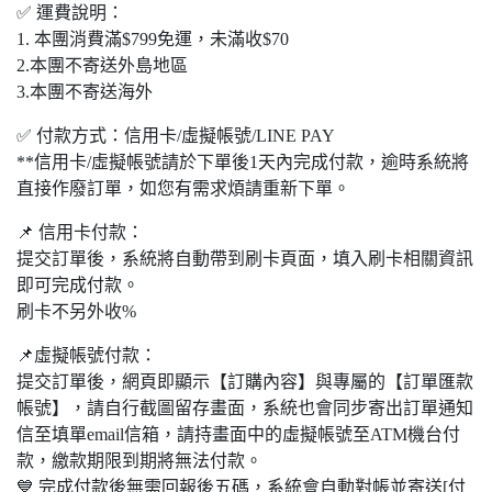
✅ 運費說明：
1. 本團消費滿
$
799免運，未滿收
$
70
2.本團不寄送外島地區
3.本團不寄送海外
✅ 付款方式：信用卡/虛擬帳號/LINE PAY
**信用卡/虛擬帳號請於下單後1天內完成付款，逾時系統將
直接作廢訂單，如您有需求煩請重新下單。
📌 信用卡付款：
提交訂單後，系統將自動帶到刷卡頁面，填入刷卡相關資訊
即可完成付款。
刷卡不另外收%
📌虛擬帳號付款：
提交訂單後，網頁即顯示【訂購內容】與專屬的【訂單匯款
帳號】，請自行截圖留存畫面，系統也會同步寄出訂單通知
信至填單email信箱，請持畫面中的虛擬帳號至ATM機台付
款，繳款期限到期將無法付款。
💙 完成付款後無需回報後五碼，系統會自動對帳並寄送[付