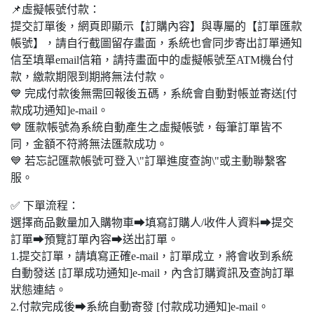
📌虛擬帳號付款：
提交訂單後，網頁即顯示【訂購內容】與專屬的【訂單匯款
帳號】，請自行截圖留存畫面，系統也會同步寄出訂單通知
信至填單email信箱，請持畫面中的虛擬帳號至ATM機台付
款，繳款期限到期將無法付款。
💙 完成付款後無需回報後五碼，系統會自動對帳並寄送[付
款成功通知]e-mail。
💙 匯款帳號為系統自動產生之虛擬帳號，每筆訂單皆不
同，金額不符將無法匯款成功。
💙 若忘記匯款帳號可登入\"訂單進度查詢\"或主動聯繫客
服。
✅ 下單流程：
選擇商品數量加入購物車➡填寫訂購人/收件人資料➡提交
訂單➡預覽訂單內容➡送出訂單。
1.提交訂單，請填寫正確e-mail，訂單成立，將會收到系統
自動發送 [訂單成功通知]e-mail，內含訂購資訊及查詢訂單
狀態連結。
2.付款完成後➡系統自動寄發 [付款成功通知]e-mail。