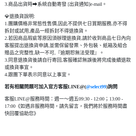
3.商品出貨時➡系統自動寄發 [出貨通知]e-mail。
💎退換貨說明:
1.團購價格非常態性售價,因此不提供七日賞期服務,亦不得
拆封或試用,產品一經拆封不得退換貨。
2.若因商品瑕疵等原因須辦理退換貨,請於收到商品七日內向
客服提出退換貨申請,並需保留發票、外包裝、紙箱及組合
贈品之完整性,缺一不可,『逾期恕無法受理』。
3.同意退換貨後請自行寄回,客服確認無誤後將完成後續退款
或換貨事宜。
4.跟團下單表示同意以上事宜。
若有相關問題可加入官方客服LINE@(
@select99
)詢問
客服LINE@服務時間：週一～週五09:30 - 12:00；13:00 -
17:00《如遇非服務時間，請先留言，我們將於服務時間盡
快回覆協助您》