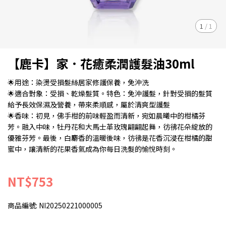
1
/
1
【鹿卡】家．花癒柔潤護髮油30ml
🌟用途：染燙受損髮絲居家修護保養，免沖洗
🌟適合對象：受損、乾燥髮質。特色：免沖護髮，針對受損的髮質
給予長效保濕及營養，帶來柔順感，屬於清爽型護髮
🌟香味：初見，佛手柑的前味輕盈而清新，宛如晨曦中的柑橘芬
芳。融入中味，牡丹花和大馬士革玫瑰翩翩起舞，彷彿花朵綻放的
優雅芬芳。最後，白麝香的溫暖後味，彷彿是花香沉浸在柑橘的甜
蜜中，讓清新的花果香氣成為你每日洗髮的愉悅時刻。
NT$753
商品編號:
NI20250221000005