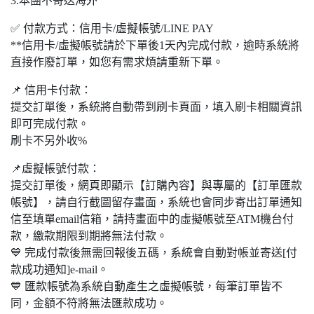
3.本團不寄送海外
✅ 付款方式：信用卡/虛擬帳號/LINE PAY
**信用卡/虛擬帳號請於下單後1天內完成付款，逾時系統將
直接作廢訂單，如您有需求煩請重新下單。
📌 信用卡付款：
提交訂單後，系統將自動帶到刷卡頁面，填入刷卡相關資訊
即可完成付款。
刷卡不另外收%
📌虛擬帳號付款：
提交訂單後，網頁即顯示【訂購內容】與專屬的【訂單匯款
帳號】，請自行截圖留存畫面，系統也會同步寄出訂單通知
信至填單email信箱，請持畫面中的虛擬帳號至ATM機台付
款，繳款期限到期將無法付款。
💙 完成付款後無需回報後五碼，系統會自動對帳並寄送[付
款成功通知]e-mail。
💙 匯款帳號為系統自動產生之虛擬帳號，每筆訂單皆不
同，金額不符將無法匯款成功。