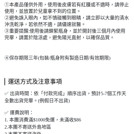
①本產品僅供外用，使用後皮膚若有紅腫或不適時，請停止
使用，並放置於兒童拿不到的位置。
②避免誤入眼內，如不慎碰觸到眼睛，請立即以大量的清水
沖洗乾淨，若依然不適，請儘速就醫。
③重要提醒:使用後請鎖緊瓶身，並於開封後三個月內使用
完畢，
請置於陰涼處，避免陽光直射
，以確保品質。
④保存期限三年(包裝/瓶身附有製造日期/有效期限)
運送方式及注意事項
✅ 出貨時間：依「付款完成」順序出貨，預計5-7個工作天
全數出貨完畢。(例假日不出貨)
✅ 運費說明：
1. 本團
消費滿
$1000
免運，未滿收
$86
2.本團不寄送外島地區