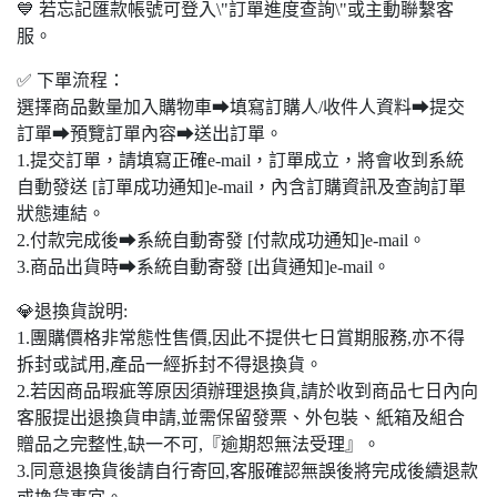
💙 若忘記匯款帳號可登入\"訂單進度查詢\"或主動聯繫客
服。
✅ 下單流程：
選擇商品數量加入購物車➡填寫訂購人/收件人資料➡提交
訂單➡預覽訂單內容➡送出訂單。
1.提交訂單，請填寫正確e-mail，訂單成立，將會收到系統
自動發送 [訂單成功通知]e-mail，內含訂購資訊及查詢訂單
狀態連結。
2.付款完成後➡系統自動寄發 [付款成功通知]e-mail。
3.商品出貨時➡系統自動寄發 [出貨通知]e-mail。
💎退換貨說明:
1.團購價格非常態性售價,因此不提供七日賞期服務,亦不得
拆封或試用,產品一經拆封不得退換貨。
2.若因商品瑕疵等原因須辦理退換貨,請於收到商品七日內向
客服提出退換貨申請,並需保留發票、外包裝、紙箱及組合
贈品之完整性,缺一不可,『逾期恕無法受理』。
3.同意退換貨後請自行寄回,客服確認無誤後將完成後續退款