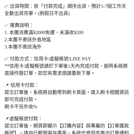
✅ 出貨時間：依「付款完成」順序出貨，預計5-7個工作天
全數出貨完畢。(例假日不出貨)
✅ 運費說明：
1. 本團
消費滿
$2000
免運，未滿收
$200
2.本團不寄送外島地區
3.本團不寄送海外
✅ 付款方式：信用卡/虛擬帳號/LINE PAY
**信用卡/虛擬帳號請於下單後1天內完成付款，逾時系統將
直接作廢訂單，如您有需求煩請重新下單。
📌 信用卡付款：
提交訂單後，系統將自動帶到刷卡頁面，填入刷卡相關資訊
即可完成付款。
刷卡不另外收%
📌虛擬帳號付款：
提交訂單後，網頁即顯示【訂購內容】與專屬的【訂單匯款
帳號】，請自行截圖留存畫面，系統也會同步寄出訂單通知