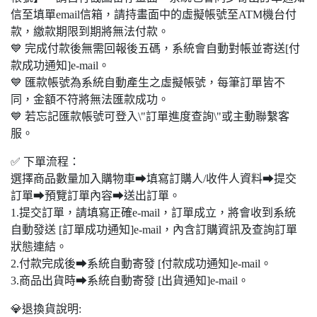
信至填單email信箱，請持畫面中的虛擬帳號至ATM機台付
款，繳款期限到期將無法付款。
💙 完成付款後無需回報後五碼，系統會自動對帳並寄送[付
款成功通知]e-mail。
💙 匯款帳號為系統自動產生之虛擬帳號，每筆訂單皆不
同，金額不符將無法匯款成功。
💙 若忘記匯款帳號可登入\"訂單進度查詢\"或主動聯繫客
服。
✅ 下單流程：
選擇商品數量加入購物車➡填寫訂購人/收件人資料➡提交
訂單➡預覽訂單內容➡送出訂單。
1.提交訂單，請填寫正確e-mail，訂單成立，將會收到系統
自動發送 [訂單成功通知]e-mail，內含訂購資訊及查詢訂單
狀態連結。
2.付款完成後➡系統自動寄發 [付款成功通知]e-mail。
3.商品出貨時➡系統自動寄發 [出貨通知]e-mail。
💎退換貨說明: