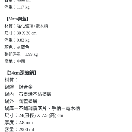
容量：4600 ml
淨重：1.17 kg
【30cm鍋蓋】
材質：強化玻璃+電木柄
尺寸：30 X 30 cm
淨重：0.82 kg
顏色：灰藍色
整組淨重：1.99 kg
產地：中國
【24cm深煎鍋】
材質：
鍋體－鋁合金
鍋內－石墨烯不沾塗層
鍋外－陶瓷塗層
鍋底－不鏽鋼覆底片、手柄－電木柄
尺寸：24(直徑) X 7.5 (高) cm
厚度：2.8 mm
容量：2900 ml