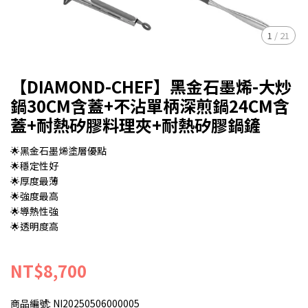
1
/
21
【DIAMOND-CHEF】黑金石墨烯-大炒
鍋30CM含蓋+不沾單柄深煎鍋24CM含
蓋+耐熱矽膠料理夾+耐熱矽膠鍋鏟
🌟黑金石墨烯塗層優點
🌟穩定性好
🌟厚度最薄
🌟強度最高
🌟導熱性強
🌟透明度高
NT$8,700
商品編號:
NI20250506000005