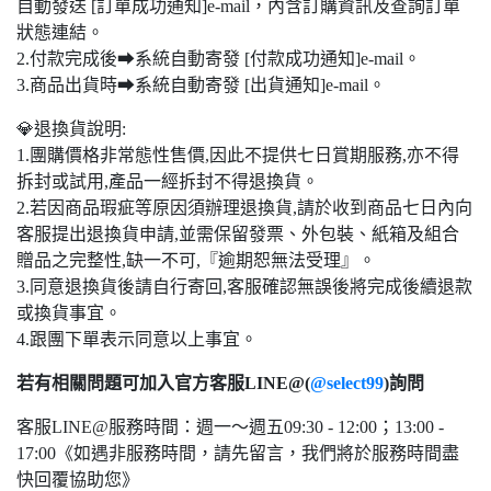
自動發送 [訂單成功通知]e-mail，內含訂購資訊及查詢訂單
狀態連結。
2.付款完成後➡系統自動寄發 [付款成功通知]e-mail。
3.商品出貨時➡系統自動寄發 [出貨通知]e-mail。
💎退換貨說明:
1.團購價格非常態性售價,因此不提供七日賞期服務,亦不得
拆封或試用,產品一經拆封不得退換貨。
2.若因商品瑕疵等原因須辦理退換貨,請於收到商品七日內向
客服提出退換貨申請,並需保留發票、外包裝、紙箱及組合
贈品之完整性,缺一不可,『逾期恕無法受理』。
3.同意退換貨後請自行寄回,客服確認無誤後將完成後續退款
或換貨事宜。
4.跟團下單表示同意以上事宜。
若有相關問題可加入官方客服LINE@(
@select99
)詢問
客服LINE@服務時間：週一～週五09:30 - 12:00；13:00 -
17:00《如遇非服務時間，請先留言，我們將於服務時間盡
快回覆協助您》