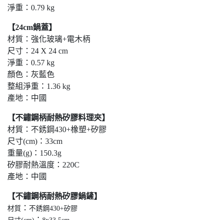
淨重：0.79 kg
【24cm鍋蓋】
材質：強化玻璃+電木柄
尺寸：24 X 24 cm
淨重：0.57 kg
顏色：灰藍色
整組淨重：1.36 kg
產地：中國
【不鏽鋼柄耐熱矽膠料理夾】
材質：不銹鋼430+橡塑+矽膠
尺寸(cm)：33cm
重量(g)：150.3g
矽膠耐熱溫度：220C
產地：中國
【不鏽鋼柄耐熱矽膠鍋鏟】
：
材質
不銹鋼430+矽膠
：