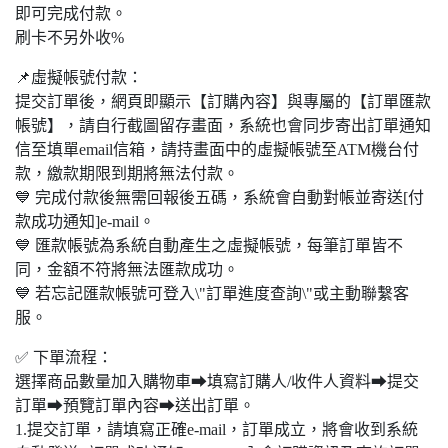
即可完成付款。
刷卡不另外收%
📌虛擬帳號付款：
提交訂單後，網頁即顯示【訂購內容】與專屬的【訂單匯款
帳號】，請自行截圖留存畫面，系統也會同步寄出訂單通知
信至填單email信箱，請持畫面中的虛擬帳號至ATM機台付
款，繳款期限到期將無法付款。
💙 完成付款後無需回報後五碼，系統會自動對帳並寄送[付
款成功通知]e-mail。
💙 匯款帳號為系統自動產生之虛擬帳號，每筆訂單皆不
同，金額不符將無法匯款成功。
💙 若忘記匯款帳號可登入\"訂單進度查詢\"或主動聯繫客
服。
✅ 下單流程：
選擇商品數量加入購物車➡填寫訂購人/收件人資料➡提交
訂單➡預覽訂單內容➡送出訂單。
1.提交訂單，請填寫正確e-mail，訂單成立，將會收到系統