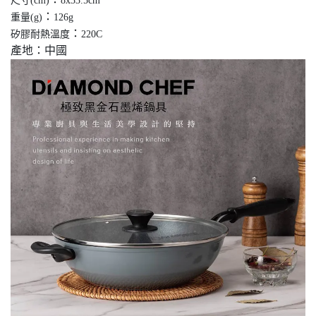
尺寸(cm)
8x33.5cm
：
重量(g)
126g
：
矽膠耐熱溫度
220C
產地：中國