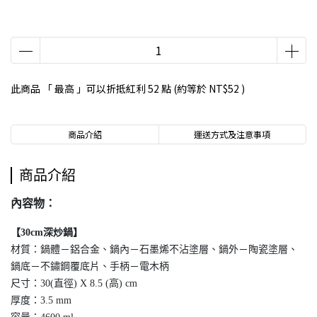
此商品 「 最高 」可以折抵紅利
52
點 (約等於
NT$52
)
商品介紹
運送方式及注意事項
商品介紹
內容物：
【30cm深炒鍋】
材質：鍋體－鋁合金、鍋內－石墨烯不沾塗層、鍋外－陶瓷塗層、
鍋底－不鏽鋼覆底片、手柄－電木柄
尺寸：30(直徑) X 8.5 (高) cm
厚度：3.5 mm