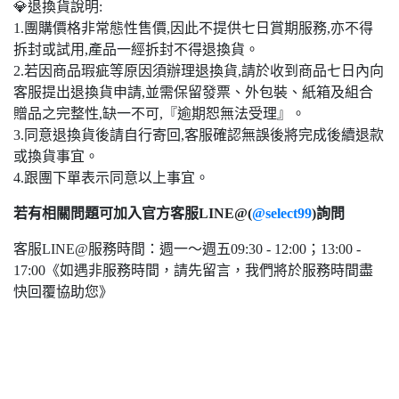
💎退換貨說明:
1.團購價格非常態性售價,因此不提供七日賞期服務,亦不得
拆封或試用,產品一經拆封不得退換貨。
2.若因商品瑕疵等原因須辦理退換貨,請於收到商品七日內向
客服提出退換貨申請,並需保留發票、外包裝、紙箱及組合
贈品之完整性,缺一不可,『逾期恕無法受理』。
3.同意退換貨後請自行寄回,客服確認無誤後將完成後續退款
或換貨事宜。
4.跟團下單表示同意以上事宜。
若有相關問題可加入官方客服LINE@(
@select99
)詢問
客服LINE@服務時間：週一～週五09:30 - 12:00；13:00 -
17:00《如遇非服務時間，請先留言，我們將於服務時間盡
快回覆協助您》