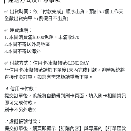
運送方式及注意事項
✅ 出貨時間：依「付款完成」順序出貨，預計5-7個工作天
全數出貨完畢。(例假日不出貨)
✅ 運費說明：
1. 本團
消費滿
$1000
免運，未滿收
$70
2.本團不寄送外島地區
3.本團不寄送海外
✅ 付款方式：信用卡/虛擬帳號/LINE PAY
**信用卡/虛擬帳號請於下單後1天內完成付款，逾時系統將
直接作廢訂單，如您有需求煩請重新下單。
📌 信用卡付款：
提交訂單後，系統將自動帶到刷卡頁面，填入刷卡相關資訊
即可完成付款。
刷卡不另外收%
📌虛擬帳號付款：
提交訂單後，網頁即顯示【訂購內容】與專屬的【訂單匯款