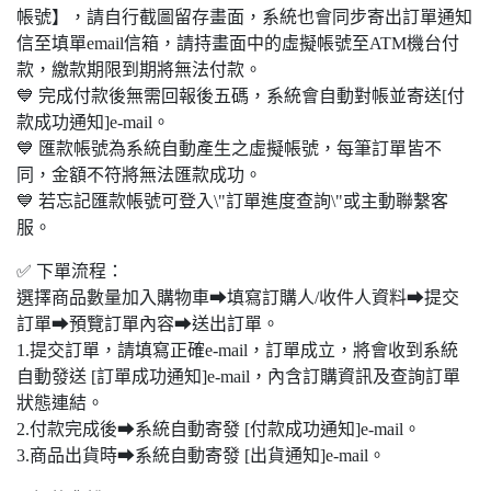
帳號】，請自行截圖留存畫面，系統也會同步寄出訂單通知
信至填單email信箱，請持畫面中的虛擬帳號至ATM機台付
款，繳款期限到期將無法付款。
💙 完成付款後無需回報後五碼，系統會自動對帳並寄送[付
款成功通知]e-mail。
💙 匯款帳號為系統自動產生之虛擬帳號，每筆訂單皆不
同，金額不符將無法匯款成功。
💙 若忘記匯款帳號可登入\"訂單進度查詢\"或主動聯繫客
服。
✅ 下單流程：
選擇商品數量加入購物車➡填寫訂購人/收件人資料➡提交
訂單➡預覽訂單內容➡送出訂單。
1.提交訂單，請填寫正確e-mail，訂單成立，將會收到系統
自動發送 [訂單成功通知]e-mail，內含訂購資訊及查詢訂單
狀態連結。
2.付款完成後➡系統自動寄發 [付款成功通知]e-mail。
3.商品出貨時➡系統自動寄發 [出貨通知]e-mail。