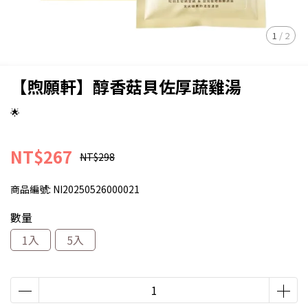
1
/
2
【煦願軒】醇香菇貝佐厚蔬雞湯
🌟
NT$267
NT$298
商品編號:
NI20250526000021
數量
1入
5入