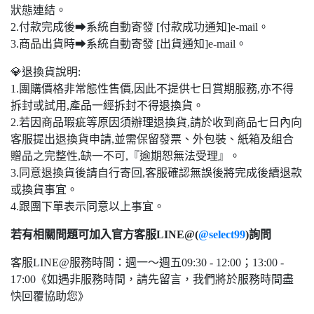
狀態連結。
2.付款完成後➡系統自動寄發 [付款成功通知]e-mail。
3.商品出貨時➡系統自動寄發 [出貨通知]e-mail。
💎退換貨說明:
1.團購價格非常態性售價,因此不提供七日賞期服務,亦不得
拆封或試用,產品一經拆封不得退換貨。
2.若因商品瑕疵等原因須辦理退換貨,請於收到商品七日內向
客服提出退換貨申請,並需保留發票、外包裝、紙箱及組合
贈品之完整性,缺一不可,『逾期恕無法受理』。
3.同意退換貨後請自行寄回,客服確認無誤後將完成後續退款
或換貨事宜。
4.跟團下單表示同意以上事宜。
若有相關問題可加入官方客服LINE@(
@select99
)詢問
客服LINE@服務時間：週一～週五09:30 - 12:00；13:00 -
17:00《如遇非服務時間，請先留言，我們將於服務時間盡
快回覆協助您》