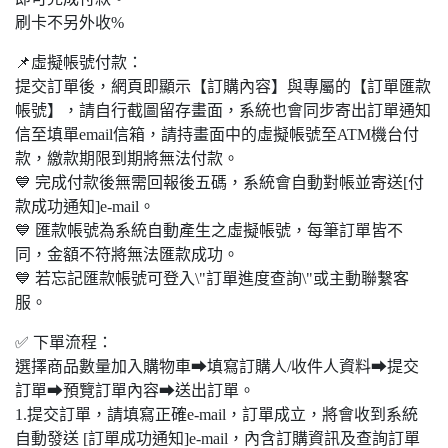
刷卡不另外收%
📌虛擬帳號付款：
提交訂單後，網頁即顯示【訂購內容】與專屬的【訂單匯款
帳號】，請自行截圖留存畫面，系統也會同步寄出訂單通知
信至填單email信箱，請持畫面中的虛擬帳號至ATM機台付
款，繳款期限到期將無法付款。
💙 完成付款後無需回報後五碼，系統會自動對帳並寄送[付
款成功通知]e-mail。
💙 匯款帳號為系統自動產生之虛擬帳號，每筆訂單皆不
同，金額不符將無法匯款成功。
💙 若忘記匯款帳號可登入\"訂單進度查詢\"或主動聯繫客
服。
✅ 下單流程：
選擇商品數量加入購物車➡填寫訂購人/收件人資料➡提交
訂單➡預覽訂單內容➡送出訂單。
1.提交訂單，請填寫正確e-mail，訂單成立，將會收到系統
自動發送 [訂單成功通知]e-mail，內含訂購資訊及查詢訂單