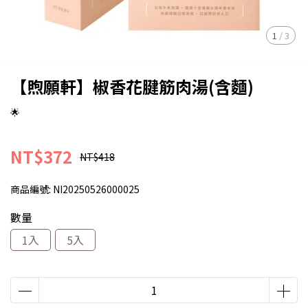
1
/
3
【煦願軒】椒香花腱筋肉湯(含麵)
🌟
NT$372
NT$418
商品編號:
NI20250526000025
數量
1入
5入