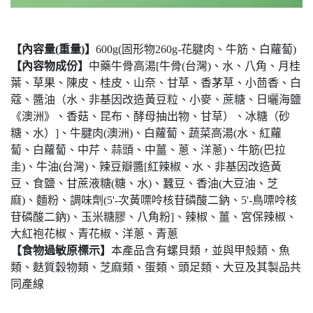
【內容量(重量)】
600g(固形物260g-花腱肉、牛筋、白蘿蔔)
【內容物成份】
中藥牛骨高湯[牛骨(台灣)、水、八角、月桂
葉、草果、陳皮、桂皮、山奈、甘草、香茅草、小茴香、白
蔻、醬油（水、非基因改造黃豆粒、小麥、蔗糖、日曬海鹽
《澳洲》、香菇、昆布、酵母抽出物、甘草）、冰糖（砂
糖、水）]、牛腱肉(澳洲)、白蘿蔔、蔬菜高湯(水、紅蘿
蔔、白蘿蔔、中芹、蒜頭、中薑、蔥、洋蔥)、牛筋(巴拉
圭)、牛油(台灣)、辣豆瓣醬[紅辣椒、水、非基因改造黃
豆、食鹽、甘蔗液糖(糖、水)、蠶豆、香油(大豆油、芝
麻)、麵粉、調味劑(5'-次黃嘌呤核苷磷酸二鈉、5'-鳥嘌呤核
苷磷酸二鈉)、玉米糖膠、八角粉]、辣椒、薑、宮保辣椒、
大紅袍花椒、青花椒、洋蔥、青蔥
【食物過敏原標示】
本產品含有螺貝類，並與甲殼類、魚
類、麩質穀物類、芝麻類、蛋類、頭足類、大豆及其製品共
同產線