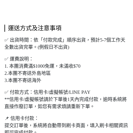
運送方式及注意事項
✅ 出貨時間：依「付款完成」順序出貨，預計5-7個工作天
全數出貨完畢。(例假日不出貨)
✅ 運費說明：
1. 本團
消費滿
$1000
免運，未滿收
$70
2.本團不寄送外島地區
3.本團不寄送海外
✅ 付款方式：信用卡/虛擬帳號/LINE PAY
**信用卡/虛擬帳號請於下單後1天內完成付款，逾時系統將
直接作廢訂單，如您有需求煩請重新下單。
📌 信用卡付款：
提交訂單後，系統將自動帶到刷卡頁面，填入刷卡相關資訊
即可完成付款。