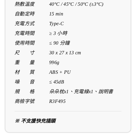
熱敷溫度 40°C / 45°C / 50°C (±3°C)
自動定時 15 min
充電方式 Type-C
充電時間 ≥ 3 小時
使用時間 ≤ 90 分鐘
尺 寸 30 x 27 x 13 cm
重 量 996g
材 質 ABS + PU
噪 音 ≤ 45dB
規 格 朵朵枕x1、充電線x1、說明書
商檢字號 R3F495
※ 不支援快充插頭