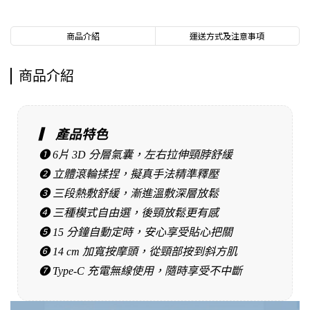
商品介紹
運送方式及注意事項
商品介紹
▎ 產品特色
❶ 6片 3D 分層氣囊，左右拉伸頸脖舒緩
❷ 立體滾輪揉捏，擬真手法精準釋壓
❸ 三段熱敷舒緩，漸進溫敷深層放鬆
❹ 三種模式自由選，後頸放鬆更有感
❺ 15 分鐘自動定時，安心享受貼心把關
❻ 14 cm 加寬按摩頭，從頸部按到斜方肌
❼ Type-C 充電無線使用，隨時享受不中斷