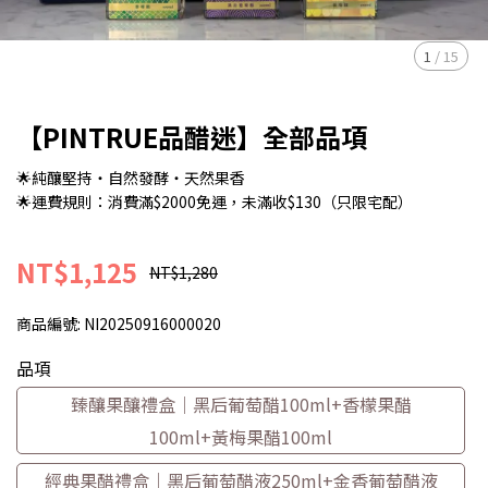
1
/
15
【PINTRUE品醋迷】全部品項
🌟純釀堅持・自然發酵・天然果香
🌟運費規則：消費滿$2000免運，未滿收$130（只限宅配）
NT$1,125
NT$1,280
商品編號:
NI20250916000020
品項
臻釀果釀禮盒｜黑后葡萄醋100ml+香檬果醋
100ml+黃梅果醋100ml
經典果醋禮盒｜黑后葡萄醋液250ml+金香葡萄醋液