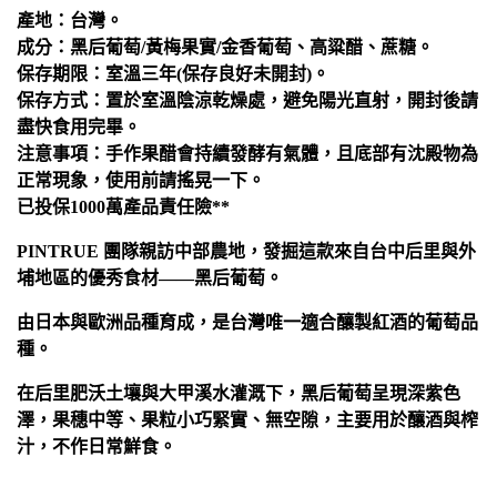
產地：台灣。
成分：黑后葡萄/黃梅果實/金香葡萄、高粱醋、蔗糖。
保存期限：室溫三年(保存良好未開封)。
保存方式：置於室溫陰涼乾燥處，避免陽光直射，開封後請
盡快食用完畢。
注意事項：手作果醋會持續發酵有氣體，且底部有沈殿物為
正常現象，使用前請搖晃一下。
已投保1000萬產品責任險**
PINTRUE 團隊親訪中部農地，發掘這款來自台中后里與外
埔地區的優秀食材——黑后葡萄。
由日本與歐洲品種育成，是台灣唯一適合釀製紅酒的葡萄品
種。
在后里肥沃土壤與大甲溪水灌溉下，黑后葡萄呈現深紫色
澤，果穗中等、果粒小巧緊實、無空隙，主要用於釀酒與榨
汁，不作日常鮮食。