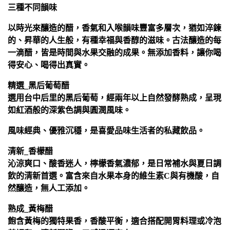
三種不同韻味
以時光來釀造的醋，香氣和入喉韻味豐富多層次，猶如淬鍊
的、昇華的人生般，有種幸福與香醇的滋味。古法釀造的每
一滴醋，皆是時間與水果交融的成果。無添加香料，讓你喝
得安心、喝得出真實。
精選_黑后葡萄醋
選用台中后里的黑后葡萄，經兩年以上自然發酵熟成，呈現
如紅酒般的深紫色調與圓潤風味。
風味經典、優雅沉穩，是喜愛品味生活者的私藏飲品。
清新_香檬醋
沁涼爽口、酸香迷人，檸檬香氣濃郁，是日常補水與夏日調
飲的清新首選。富含來自水果本身的維生素C與有機酸，自
然釀造，無人工添加。
熟成_黃梅醋
飽含黃梅的獨特果香，香酸平衡，適合搭配開胃料理或冷泡