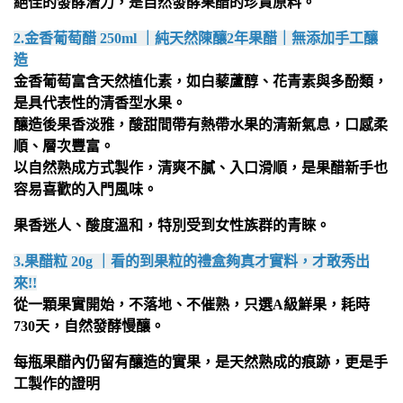
絕佳的發酵潛力，是自然發酵果醋的珍貴原料。
2.金香葡萄醋 250ml ｜純天然陳釀2年果醋｜無添加手工釀
造
金香葡萄富含天然植化素，如白藜蘆醇、花青素與多酚類，
是具代表性的清香型水果。
釀造後果香淡雅，酸甜間帶有熱帶水果的清新氣息，口感柔
順、層次豐富。
以自然熟成方式製作，清爽不膩、入口滑順，是果醋新手也
容易喜歡的入門風味。
果香迷人、酸度溫和，特別受到女性族群的青睞。
3.果醋粒 20g ｜看的到果粒的禮盒夠真才實料，才敢秀出
來!!
從一顆果實開始，不落地、不催熟，只選A級鮮果，耗時
730天，自然發酵慢釀。
每瓶果醋內仍留有釀造的實果，是天然熟成的痕跡，更是手
工製作的證明