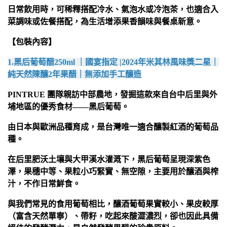
日常飲用時，可稀釋搭配冷水、氣泡水或冷泡茶，也適合入
菜調味或佐餐搭配，為生活增添果香韻味與餐桌新意。
【包裝內容】
1.黑后葡萄醋250ml ｜國宴指定 |2024年米其林風味獎二星｜
純天然陳釀2年果醋｜無添加手工釀造
PINTRUE 團隊親訪中部農地，發掘這款來自台中后里與外
埔地區的優秀食材——黑后葡萄。
由日本與歐洲品種育成，是台灣唯一適合釀製紅酒的葡萄品
種。
在后里肥沃土壤與大甲溪水灌溉下，黑后葡萄呈現深紫色
澤，果穗中等、果粒小巧緊實、無空隙，主要用於釀酒與榨
汁，不作日常鮮食。
與我們常見的食用葡萄相比，釀酒葡萄果實較小、果皮較厚
（富含天然單寧）、帶籽，吃起來酸澀濃烈，卻也因此具備