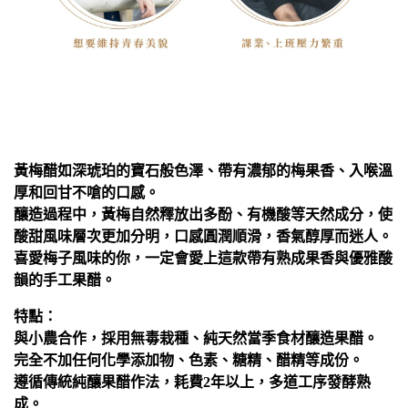
黃梅醋如深琥珀的寶石般色澤、帶有濃郁的梅果香、入喉溫
厚和回甘不嗆的口感。
釀造過程中，黃梅自然釋放出多酚、有機酸等天然成分，使
酸甜風味層次更加分明，口感圓潤順滑，香氣醇厚而迷人。
喜愛梅子風味的你，一定會愛上這款帶有熟成果香與優雅酸
韻的手工果醋。
特點：
與小農合作，採用無毒栽種、純天然當季食材釀造果醋。
完全不加任何化學添加物、色素、糖精、醋精等成份。
遵循傳統純釀果醋作法，耗費2年以上，多道工序發酵熟
成。