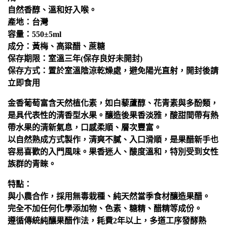
自然香醇、溫和好入喉。
產地：台灣
容量：550±5ml
成分：黃梅、高粱醋、蔗糖
保存期限：室溫三年(保存良好未開封)
保存方式：置於室溫陰涼乾燥處，避免陽光直射，開封後請
立即食用
金香葡萄富含天然植化素，如白藜蘆醇、花青素與多酚類，
是具代表性的清香型水果。釀造後果香淡雅，酸甜間帶有熱
帶水果的清新氣息，口感柔順、層次豐富。
以自然熟成方式製作，清爽不膩、入口滑順，是果醋新手也
容易喜歡的入門風味。果香迷人、酸度溫和，特別受到女性
族群的青睞。
特點：
與小農合作，採用無毒栽種、純天然當季食材釀造果醋。
完全不加任何化學添加物、色素、糖精、醋精等成份。
遵循傳統純釀果醋作法，耗費2年以上，多道工序發酵熟