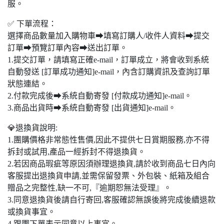
服。
✅ 下單流程：
選擇商品數量加入購物車➡填寫訂購人/收件人資料➡提交
訂單➡預覽訂單內容➡送出訂單。
1.提交訂單，請填寫正確e-mail，訂單成立，將會收到系統
自動發送 [訂單成功通知]e-mail，內含訂購資訊及查詢訂單
狀態連結。
2.付款完成後➡系統自動寄發 [付款成功通知]e-mail。
3.商品出貨時➡系統自動寄發 [出貨通知]e-mail。
💎退換貨說明:
1.團購價格非常態性售價,因此不提供七日賞期服務,亦不得
拆封或試用,產品一經拆封不得退換貨。
2.若因商品瑕疵等原因須辦理退換貨,請於收到商品七日內向
客服提出退換貨申請,並需保留發票、外包裝、紙箱及組合
贈品之完整性,缺一不可,『逾期恕無法受理』。
3.同意退換貨後請自行寄回,客服確認無誤後將完成後續退款
或換貨事宜。
4.跟團下單表示同意以上事宜。