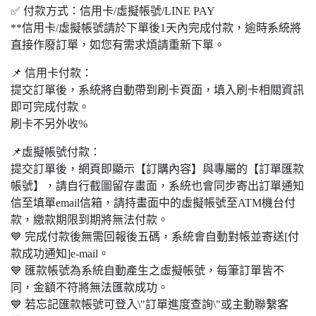
✅ 付款方式：信用卡/虛擬帳號/LINE PAY
**信用卡/虛擬帳號請於下單後1天內完成付款，逾時系統將
直接作廢訂單，如您有需求煩請重新下單。
📌 信用卡付款：
提交訂單後，系統將自動帶到刷卡頁面，填入刷卡相關資訊
即可完成付款。
刷卡不另外收%
📌虛擬帳號付款：
提交訂單後，網頁即顯示【訂購內容】與專屬的【訂單匯款
帳號】，請自行截圖留存畫面，系統也會同步寄出訂單通知
信至填單email信箱，請持畫面中的虛擬帳號至ATM機台付
款，繳款期限到期將無法付款。
💙 完成付款後無需回報後五碼，系統會自動對帳並寄送[付
款成功通知]e-mail。
💙 匯款帳號為系統自動產生之虛擬帳號，每筆訂單皆不
同，金額不符將無法匯款成功。
💙 若忘記匯款帳號可登入\"訂單進度查詢\"或主動聯繫客