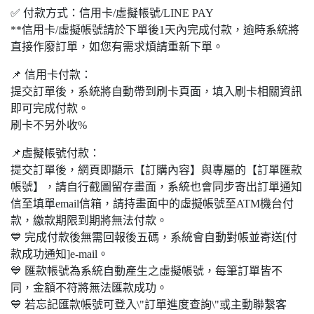
✅ 付款方式：信用卡/虛擬帳號/LINE PAY
**信用卡/虛擬帳號請於下單後1天內完成付款，逾時系統將
直接作廢訂單，如您有需求煩請重新下單。
📌 信用卡付款：
提交訂單後，系統將自動帶到刷卡頁面，填入刷卡相關資訊
即可完成付款。
刷卡不另外收%
📌虛擬帳號付款：
提交訂單後，網頁即顯示【訂購內容】與專屬的【訂單匯款
帳號】，請自行截圖留存畫面，系統也會同步寄出訂單通知
信至填單email信箱，請持畫面中的虛擬帳號至ATM機台付
款，繳款期限到期將無法付款。
💙 完成付款後無需回報後五碼，系統會自動對帳並寄送[付
款成功通知]e-mail。
💙 匯款帳號為系統自動產生之虛擬帳號，每筆訂單皆不
同，金額不符將無法匯款成功。
💙 若忘記匯款帳號可登入\"訂單進度查詢\"或主動聯繫客