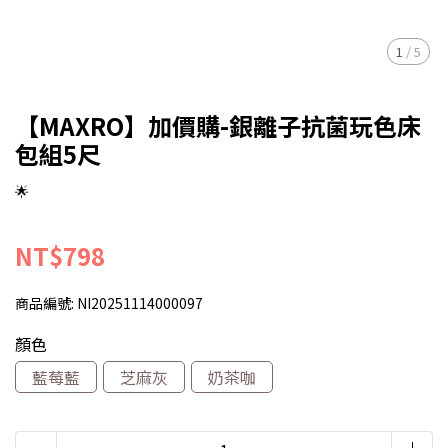
1
/
5
【MAXRO】加價購-銀離子抗菌玩色床
包組5尺
🌟
NT$798
商品編號:
NI20251114000097
顏色
藍莓藍
芝麻灰
奶茶咖