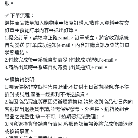
服。
✅ 下單流程：
選擇商品數量加入購物車➡填寫訂購人/收件人資料➡提交
訂單➡預覽訂單內容➡送出訂單。
1.提交訂單，請填寫正確e-mail，訂單成立，將會收到系統
自動發送 [訂單成功通知]e-mail，內含訂購資訊及查詢訂單
狀態連結。
2.付款完成後➡系統自動寄發 [付款成功通知]e-mail。
3.商品出貨時➡系統自動寄發 [出貨通知]e-mail。
💎退換貨說明:
1.團購價格非常態性售價,因此不提供七日賞期服務,亦不得
拆封或試用,產品一經拆封不得退換貨。
2.若因商品瑕疵等原因須辦理退換貨,請於收到商品七日內向
客服提出退換貨申請,並需保留發票、外包裝、紙箱及組合
贈品之完整性,缺一不可,『逾期恕無法受理』。
3.同意退換貨後請自行寄回,客服確認無誤後將完成後續退款
或換貨事宜。