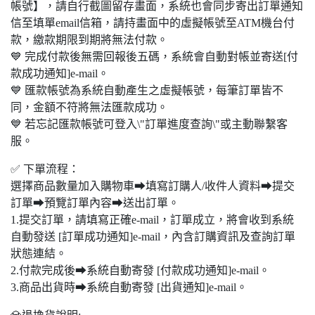
帳號】，請自行截圖留存畫面，系統也會同步寄出訂單通知
信至填單email信箱，請持畫面中的虛擬帳號至ATM機台付
款，繳款期限到期將無法付款。
💙 完成付款後無需回報後五碼，系統會自動對帳並寄送[付
款成功通知]e-mail。
💙 匯款帳號為系統自動產生之虛擬帳號，每筆訂單皆不
同，金額不符將無法匯款成功。
💙 若忘記匯款帳號可登入\"訂單進度查詢\"或主動聯繫客
服。
✅ 下單流程：
選擇商品數量加入購物車➡填寫訂購人/收件人資料➡提交
訂單➡預覽訂單內容➡送出訂單。
1.提交訂單，請填寫正確e-mail，訂單成立，將會收到系統
自動發送 [訂單成功通知]e-mail，內含訂購資訊及查詢訂單
狀態連結。
2.付款完成後➡系統自動寄發 [付款成功通知]e-mail。
3.商品出貨時➡系統自動寄發 [出貨通知]e-mail。