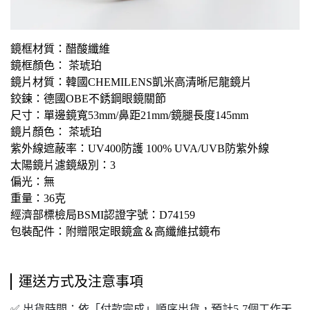
鏡框材質：醋酸纖維
鏡框顏色： 茶琥珀
鏡片材質：韓國CHEMILENS凱米高清晰尼龍鏡片
鉸鍊：德國OBE不銹鋼眼鏡關節
尺寸：單邊鏡寬53mm/鼻距21mm/鏡腿長度145mm
鏡片顏色： 茶琥珀
紫外線遮蔽率：UV400防護 100% UVA/UVB防紫外線
太陽鏡片濾鏡級別：3
偏光：無
重量：36克
經濟部標檢局BSMI認證字號：D74159
包裝配件：附贈限定眼鏡盒＆高纖維拭鏡布
運送方式及注意事項
✅ 出貨時間：依「付款完成」順序出貨，預計5-7個工作天