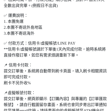
全數出貨完畢。(例假日不出貨)
✅ 運費說明：
1. 本團免運
2.本團不寄送外島地區
3.本團不寄送海外
✅ 付款方式：信用卡/虛擬帳號/LINE PAY
**信用卡/虛擬帳號請於下單後1天內完成付款，逾時系統將
直接作廢訂單，如您有需求煩請重新下單。
📌 信用卡付款：
提交訂單後，系統將自動帶到刷卡頁面，填入刷卡相關資訊
即可完成付款。
刷卡不另外收%
📌虛擬帳號付款：
提交訂單後，網頁即顯示【訂購內容】與專屬的【訂單匯款
帳號】，請自行截圖留存畫面，系統也會同步寄出訂單通知
信至填單email信箱，請持畫面中的虛擬帳號至ATM機台付