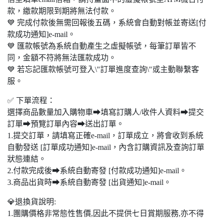
款，繳款期限到期將無法付款。
💙 完成付款後無需回報後五碼，系統會自動對帳並寄送[付
款成功通知]e-mail。
💙 匯款帳號為系統自動產生之虛擬帳號，每筆訂單皆不
同，金額不符將無法匯款成功。
💙 若忘記匯款帳號可登入\"訂單進度查詢\"或主動聯繫客
服。
✅ 下單流程：
選擇商品數量加入購物車➡填寫訂購人/收件人資料➡提交
訂單➡預覽訂單內容➡送出訂單。
1.提交訂單，請填寫正確e-mail，訂單成立，將會收到系統
自動發送 [訂單成功通知]e-mail，內含訂購資訊及查詢訂單
狀態連結。
2.付款完成後➡系統自動寄發 [付款成功通知]e-mail。
3.商品出貨時➡系統自動寄發 [出貨通知]e-mail。
💎退換貨說明:
1.團購價格非常態性售價,因此不提供七日賞期服務,亦不得