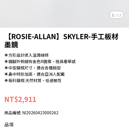
1
/
12
【ROSIE-ALLAN】SKYLER-手工板材
墨鏡
🌟方形設計揉入溫潤線條
🌟鏡腳外側綴有金色R圖案，極具奢華感
🌟中型鏡框尺寸，適合各種臉型
🌟鼻中特別加高，適合亞洲人配戴
🌟板料鏡框:天然材質，低過敏性
NT$2,911
商品編號:
NI20260423000262
品項