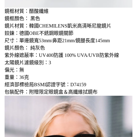
鏡框材質：醋酸纖維
鏡框顏色： 黑色
鏡片材質：韓國CHEMILENS凱米高清晰尼龍鏡片
鉸鍊：德國OBE不銹鋼眼鏡關節
尺寸：單邊鏡寬53mm/鼻距21mm/鏡腿長度145mm
鏡片顏色： 純灰色
紫外線遮蔽率：UV400防護 100% UVA/UVB防紫外線
太陽鏡片濾鏡級別：3
偏光：無
重量：36克
經濟部標檢局BSMI認證字號：D74159
包裝配件：附贈限定眼鏡盒＆高纖維拭鏡布