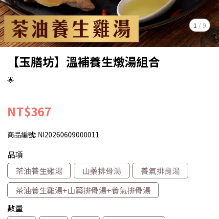
1
/
9
【玉膳坊】溫補養生燉湯組合
🌟
NT$367
商品編號:
NI20260609000011
品項
茶油養生雞湯
山藥排骨湯
養氣排骨湯
茶油養生雞湯+山藥排骨湯+養氣排骨湯
數量